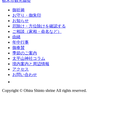
栃木市観光協会
御祈祷
お守り・御朱印
お知らせ
厄除け・方位除けを確認する
ご相談（家相・命名など）
由緒
年中行事
御奉賛
季節のご案内
太平山神社コラム
境内案内と周辺情報
アクセス
お問い合わせ
Copyright © Ohira Shinto shrine All rights reserved.