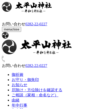
お問い合わせ
0282‑22‑0227
menu
close
お問い合わせ
0282‑22‑0227
御祈祷
お守り・御朱印
お知らせ
厄除け・方位除けを確認する
ご相談（家相・命名など）
由緒
年中行事