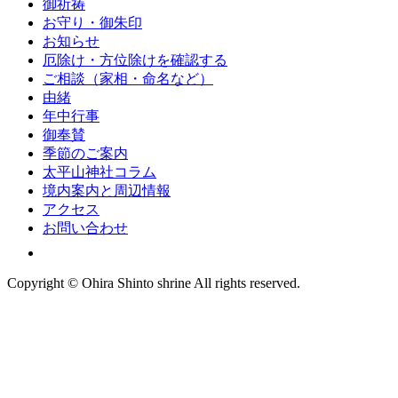
御祈祷
お守り・御朱印
お知らせ
厄除け・方位除けを確認する
ご相談（家相・命名など）
由緒
年中行事
御奉賛
季節のご案内
太平山神社コラム
境内案内と周辺情報
アクセス
お問い合わせ
Copyright © Ohira Shinto shrine All rights reserved.