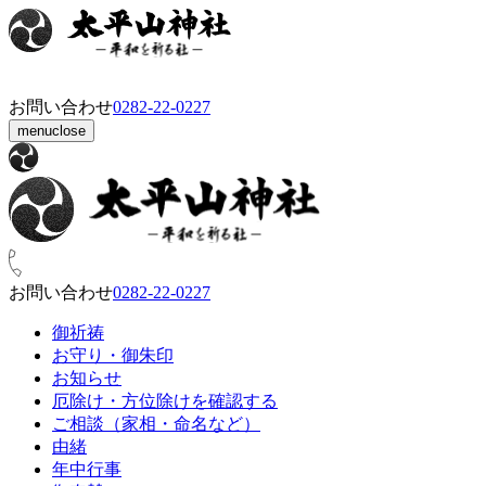
お問い合わせ
0282‑22‑0227
menu
close
お問い合わせ
0282‑22‑0227
御祈祷
お守り・御朱印
お知らせ
厄除け・方位除けを確認する
ご相談（家相・命名など）
由緒
年中行事