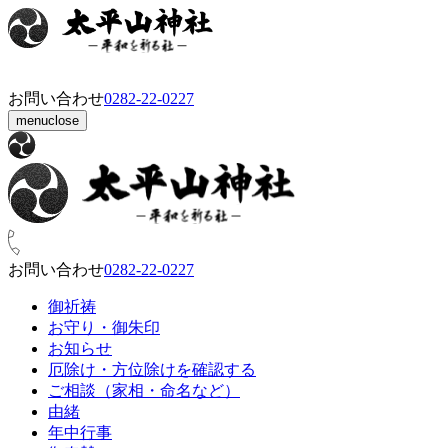
お問い合わせ
0282‑22‑0227
menu
close
お問い合わせ
0282‑22‑0227
御祈祷
お守り・御朱印
お知らせ
厄除け・方位除けを確認する
ご相談（家相・命名など）
由緒
年中行事