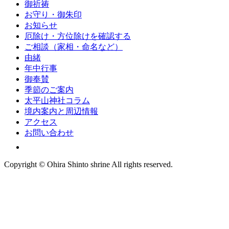
御祈祷
お守り・御朱印
お知らせ
厄除け・方位除けを確認する
ご相談（家相・命名など）
由緒
年中行事
御奉賛
季節のご案内
太平山神社コラム
境内案内と周辺情報
アクセス
お問い合わせ
Copyright © Ohira Shinto shrine All rights reserved.