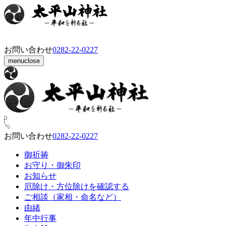
お問い合わせ
0282‑22‑0227
menu
close
お問い合わせ
0282‑22‑0227
御祈祷
お守り・御朱印
お知らせ
厄除け・方位除けを確認する
ご相談（家相・命名など）
由緒
年中行事